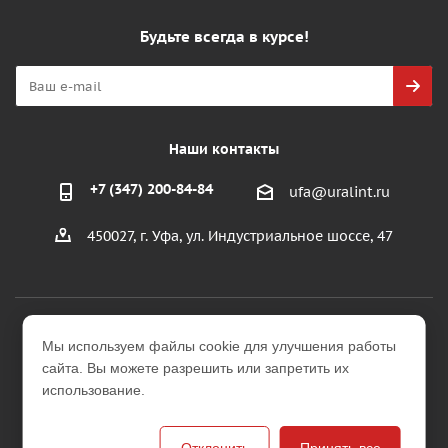
Будьте всегда в курсе!
Наши контакты
+7 (347) 200-84-84
ufa@uralint.ru
450027, г. Уфа, ул. Индустриальное шоссе, 47
2026 © ООО "УралИнтерьер"
Мы используем файлы cookie для улучшения работы
Интернет-магазин строительных и отделочных
сайта. Вы можете разрешить или запретить их
материалов
использование.
Версия для печати