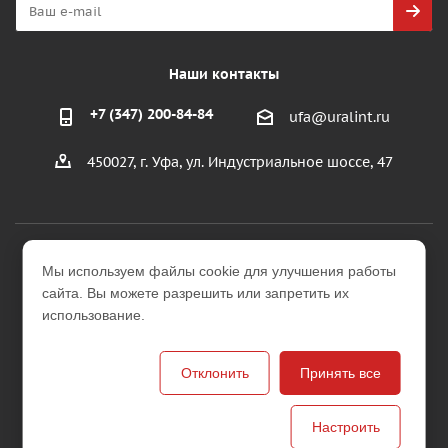
Наши контакты
+7 (347) 200-84-84
ufa@uralint.ru
450027, г. Уфа, ул. Индустриальное шоссе, 47
2026 © ООО "УралИнтерьер"
Мы используем файлы cookie для улучшения работы
Интернет-магазин строительных и отделочных
сайта. Вы можете разрешить или запретить их
материалов
использование.
Версия для печати
Отклонить
Принять все
Настроить