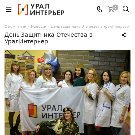
0
О компании
-
Новости
-
День Защитника Отечества в УралИнтерьер
День Защитника Отечества в
УралИнтерьер