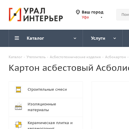
Ваш город
Уфа
Каталог
Услуги
Каталог
-
Утеплитель
-
Асбестотехнические изделия
-
Асбокартон
-
Картон асбестовый Асболис
Строительные смеси
Изоляционные
материалы
Керамическая плитка и
керамогранит