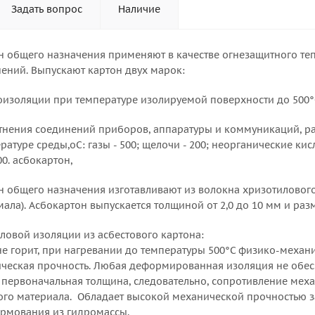
Задать вопрос
Наличие
н общего назначения применяют в качестве огнезащитного те
ений. Выпускают картон двух марок:
лоизоляции при температуре изолируемой поверхности до 500°
отнения соединений приборов, аппаратуры и коммуникаций, р
атуре среды,oС: газы - 500; щелочи - 200; неорганические к
0. асбокартон,
н общего назначения изготавливают из волокна хризотиловог
ала). Асбокартон выпускается толщиной от 2,0 до 10 мм и раз
ловой изоляции из асбестового картона:
(не горит, при нагревании до температуры 500°С физико-механ
ическая прочность. Любая деформированная изоляция не обес
е первоначальная толщина, следовательно, сопротивление меха
го материала. Обладает высокой механической прочностью за 
рмования из гидромассы.