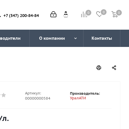
0
0
0
0
+7 (347) 200-84-84
водители
О компании
Контакты
Артикул:
Производитель:
УралАТИ
00000000584
/л.