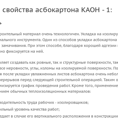
свойства асбокартона КАОН - 1:
ь
троительный материал очень технологичен. Укладка на изолир
ального инструмента. Один из способов укладки асбокартона
 замачивания. При этом способе, благодаря хорошей адгезии
но фиксируется на ней.
ляет создавать как ровные, так и структурные поверхности, т
" все неровности, углы, изломы на изолируемой поверхности. 
 после укладки увлажненных листов асбокартона очень небол
перерывов перед следующей строительной операцией. Таким 
мизируется график проведения работ. Кроме того, применение
анием обычных теплоизоляционных материалов:
одительность труда рабочих - изолировщиков;
ильный уровень качества работ;
едает в случае его вертикального расположения в конструкции