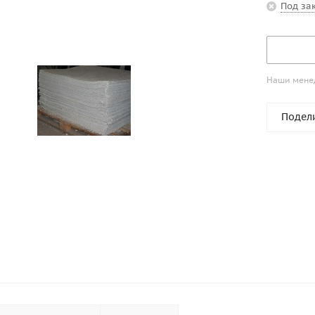
Под за
Наши менед
Подел