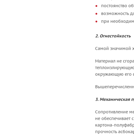
постоянство об
возможность дл
при необходимо
2. Огнестойкость
Самой значимой х
Материал не сгор
теплоизлирующую 
окружающую его с
Вышеперечисленны
3. Механическая 
Сопротивление ме
не обеспечивает 
картона-полуфабри
прочность асбока