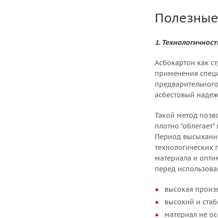
Полезные 
1. Технологичност
Асбокартон как с
применения специ
предварительного
асбестовый надеж
Такой метод позво
плотно "облегает
Период высыхания
технологических 
материала и опти
перед использов
высокая произв
высокий и стаб
материал не ос