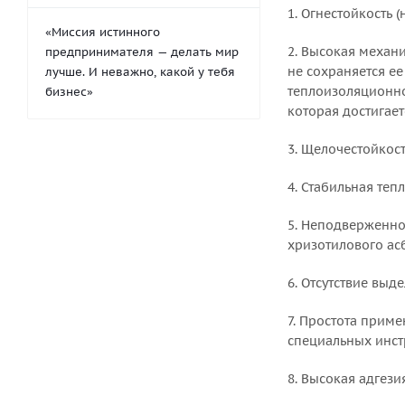
1. Огнестойкость 
«Миссия истинного
2. Высокая механ
предпринимателя — делать мир
не сохраняется е
лучше. И неважно, какой у тебя
теплоизоляционно
бизнес»
которая достигае
3. Щелочестойкост
4. Стабильная теп
5. Неподверженно
хризотилового асб
6. Отсутствие выд
7. Простота прим
специальных инст
8. Высокая адгез