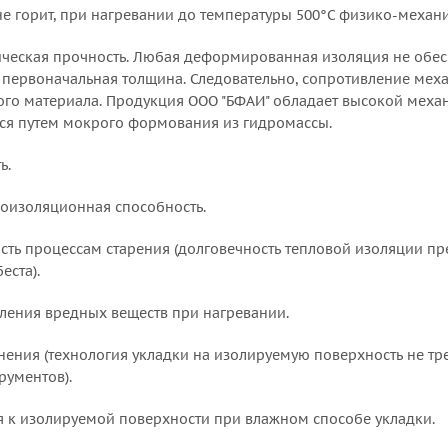
(не горит, при нагревании до температуры 500°С физико-механ
ическая прочность. Любая деформированная изоляция не обес
е первоначальная толщина. Следовательно, сопротивление меха
го материала. Продукция ООО "БФАИ" обладает высокой механи
тся путем мокрого формования из гидромассы.
ь.
лоизоляционная способность.
сть процессам старения (долговечность тепловой изоляции 
еста).
еления вредных веществ при нагревании.
енения (технология укладки на изолируемую поверхность не 
рументов).
ия к изолируемой поверхности при влажном способе укладки.