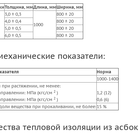
ки
Толщина, мм
Длина, мм
Ширина, мм
3,0 ± 0,3
800 ± 20
4,0 ± 0,4
800 ± 20
1000
5,0 ± 0,5
800 ± 20
6,0 ± 0,5
800 ± 20
механические показатели:
казателя
Норма
1000-1400
 при растяжении, не менее:
2
аправлении: МПа (кгс/см
)
1,2 (12)
2
аправлении: МПа (кгс/см
)
0,6 (6)
доли вещества при прокаливании, не более:
15 %
ства тепловой изоляции из асбок