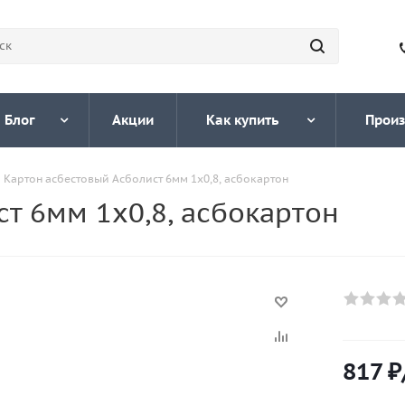
Блог
Акции
Как купить
Произ
Картон асбестовый Асболист 6мм 1х0,8, асбокартон
т 6мм 1х0,8, асбокартон
817
₽