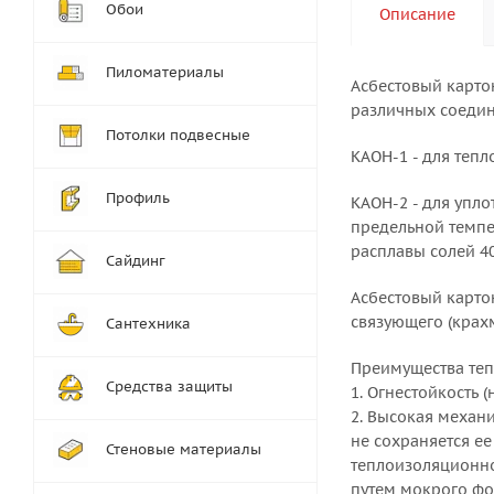
Обои
Описание
Пиломатериалы
Асбестовый карто
различных соедин
Потолки подвесные
КАОН-1 - для теп
Профиль
КАОН-2 - для упл
предельной темпер
расплавы солей 40
Сайдинг
Асбестовый карто
связующего (крахм
Сантехника
Преимущества теп
Средства защиты
1. Огнестойкость 
2. Высокая механ
не сохраняется е
Стеновые материалы
теплоизоляционно
путем мокрого фо