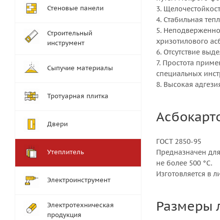
Стеновые панели
3. Щелочестойкост
4. Стабильная теп
5. Неподверженно
Строительный
хризотилового асб
инструмент
6. Отсутствие выд
7. Простота прим
Сыпучие материалы
специальных инст
8. Высокая адгез
Тротуарная плитка
Асбокарто
Двери
ГОСТ 2850-95
Утеплитель
Предназначен для
не более 500 °С.
Изготовляется в ли
Электроинструмент
Размеры 
Электротехническая
продукция