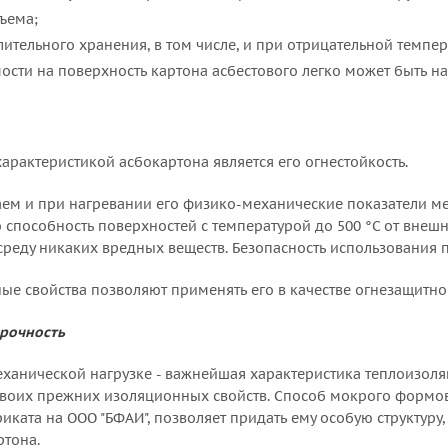
ъема;
ительного хранения, в том числе, и при отрицательной темпер
сти на поверхность картона асбестового легко может быть на
арактеристикой асбокартона является его огнестойкость.
аем и при нагревании его физико-механические показатели ме
способность поверхностей с температурой до 500 °С от внешне
реду никаких вредных веществ. Безопасность использования 
е свойства позволяют применять его в качестве огнезащитно
прочность
ханической нагрузке - важнейшая характеристика теплоизол
своих прежних изоляционных свойств. Способ мокрого формо
ката на ОOO "БФАИ", позволяет придать ему особую структуру,
ртона.