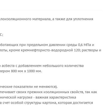
плоизоляционного материала, а также для уплотнения
С;
аботающих при предельном давлении среды 0,6 МПа и
ислоты, кроме кремнефтористо-водородной 120; растворы и
о асбеста с добавлением небольшого количества
мером 800 мм х 1000 мм.
ические показатели не меняются).
печивает своих прежних изоляционных свойств, так как
нической нагрузке - важная характеристика
счет особой структуры картона, которая достигается