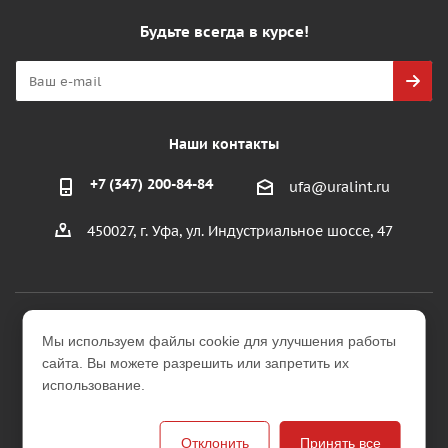
Будьте всегда в курсе!
Наши контакты
+7 (347) 200-84-84
ufa@uralint.ru
450027, г. Уфа, ул. Индустриальное шоссе, 47
2026 © ООО "УралИнтерьер"
Мы используем файлы cookie для улучшения работы
Интернет-магазин строительных и отделочных
сайта. Вы можете разрешить или запретить их
материалов
использование.
Версия для печати
Отклонить
Принять все