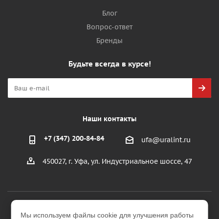
Блог
Вопрос-ответ
Бренды
Будьте всегда в курсе!
Наши контакты
+7 (347) 200-84-84
ufa@uralint.ru
450027, г. Уфа, ул. Индустриальное шоссе, 47
2026 © ООО "УралИнтерьер"
Мы используем файлы cookie для улучшения работы