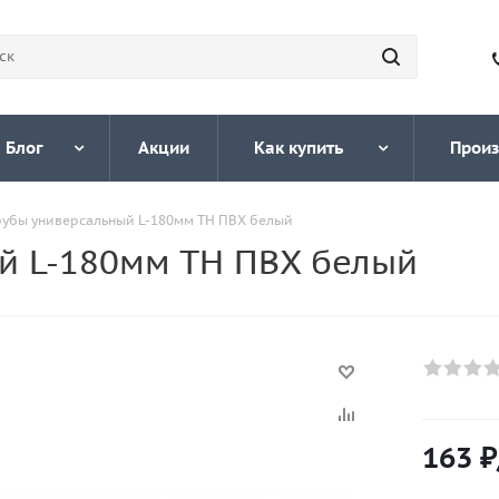
Блог
Акции
Как купить
Произ
рубы универсальный L-180мм ТН ПВХ белый
й L-180мм ТН ПВХ белый
163
₽