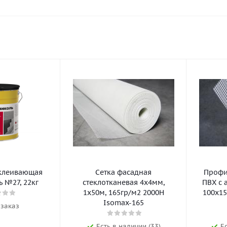
клеивающая
Сетка фасадная
Профил
 №27, 22кг
стеклотканевая 4х4мм,
ПВХ с 
1х50м, 165гр/м2 2000Н
100х15
Isomax-165
 заказ
Есть в наличии (33)
Е