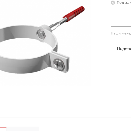
Под за
Наши менед
Подел