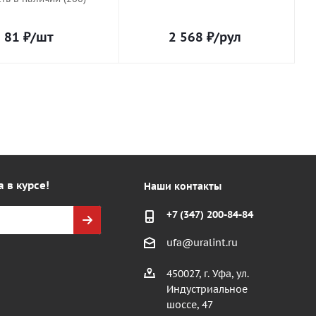
81
₽
/шт
2 568
₽
/рул
а в курсе!
Наши контакты
+7 (347) 200-84-84
ufa@uralint.ru
450027, г. Уфа, ул.
Индустриальное
шоссе, 47