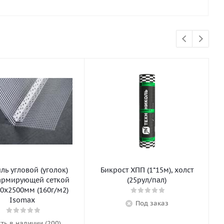
ь угловой (уголок)
Бикрост ХПП (1*15м), холст
армирующей сеткой
(25рул/пал)
0х2500мм (160г/м2)
Isomax
Под заказ
сть в наличии (200)