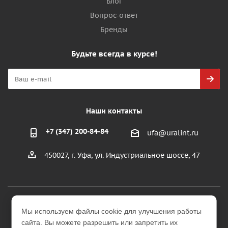
Блог
Вопрос-ответ
Бренды
Будьте всегда в курсе!
Наши контакты
+7 (347) 200-84-84
ufa@uralint.ru
450027, г. Уфа, ул. Индустриальное шоссе, 47
2026 © ООО "УралИнтерьер"
Мы используем файлы cookie для улучшения работы
Интернет-магазин строительных и отделочных
сайта. Вы можете разрешить или запретить их