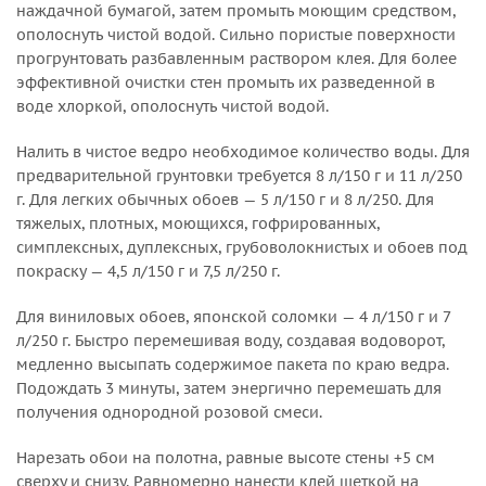
наждачной бумагой, затем промыть моющим средством,
ополоснуть чистой водой. Сильно пористые поверхности
прогрунтовать разбавленным раствором клея. Для более
эффективной очистки стен промыть их разведенной в
воде хлоркой, ополоснуть чистой водой.
Налить в чистое ведро необходимое количество воды. Для
предварительной грунтовки требуется 8 л/150 г и 11 л/250
г. Для легких обычных обоев — 5 л/150 г и 8 л/250. Для
тяжелых, плотных, моющихся, гофрированных,
симплексных, дуплексных, грубоволокнистых и обоев под
покраску — 4,5 л/150 г и 7,5 л/250 г.
Для виниловых обоев, японской соломки — 4 л/150 г и 7
л/250 г. Быстро перемешивая воду, создавая водоворот,
медленно высыпать содержимое пакета по краю ведра.
Подождать 3 минуты, затем энергично перемешать для
получения однородной розовой смеси.
Нарезать обои на полотна, равные высоте стены +5 см
сверху и снизу. Равномерно нанести клей щеткой на