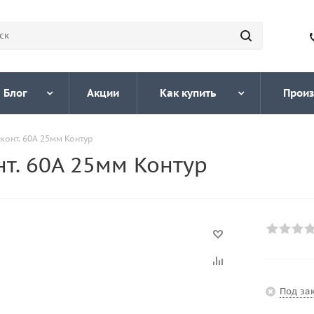
Блог
Акции
Как купить
Произ
конт. 60А 25мм Контур
т. 60А 25мм Контур
Под за