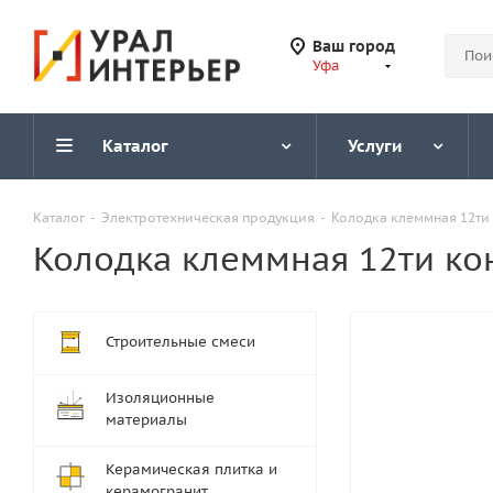
Ваш город
Уфа
Каталог
Услуги
Каталог
-
Электротехническая продукция
-
Колодка клеммная 12ти 
Колодка клеммная 12ти кон
Строительные смеси
Изоляционные
материалы
Керамическая плитка и
керамогранит