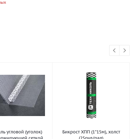
ных
ь угловой (уголок)
Бикрост ХПП (1*15м), холст
армирующей сеткой
(25рул/пал)