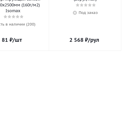
0х2500мм (160г/м2)
Isomax
Под заказ
сть в наличии (200)
81
₽
/шт
2 568
₽
/рул