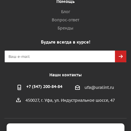
Помощь
Блог
Вопрос-ответ
Бренды
Будьте всегда в курсе!
Наши контакты
+7 (347) 200-84-84
ufa@uralint.ru
450027, г. Уфа, ул. Индустриальное шоссе, 47
2026 © ООО "УралИнтерьер"