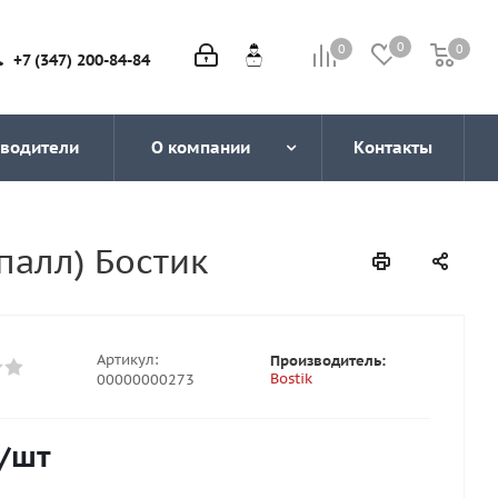
0
0
0
0
+7 (347) 200-84-84
водители
О компании
Контакты
палл) Бостик
Артикул:
Производитель:
Bostik
00000000273
/шт