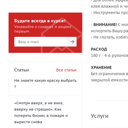
- Для более эффек
клея влажной и чи
- Инструменты пр
Будьте всегда в курсе!
-
ВНИМАНИЕ!
С мо
Узнавайте о скидках и акциях
испортить Вашу ра
первым
- Не глотать, избе
РАСХОД
180 г - 4-6 рулонов
ХРАНЕНИЕ
Статьи
Все статьи
Без ограничения в
закрытой емкости 
Не знаете какую краску выбрать
?
«Смотри вверх, а не вниз,
вверху не страшно». Как
Услуги
потерять бизнес в пожаре и
вырасти снова