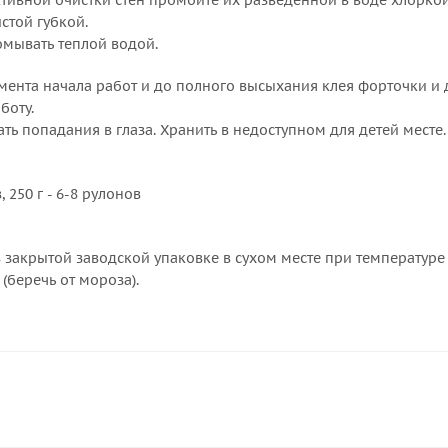
тивной очистки стен промойте их разведенной в воде хлоркой
стой губкой.
омывать теплой водой.
мента начала работ и до полного высыхания клея форточки и 
боту.
гать попадания в глаза. Хранить в недоступном для детей месте.
, 250 г - 6-8 рулонов
 закрытой заводской упаковке в сухом месте при температуре о
(беречь от мороза).