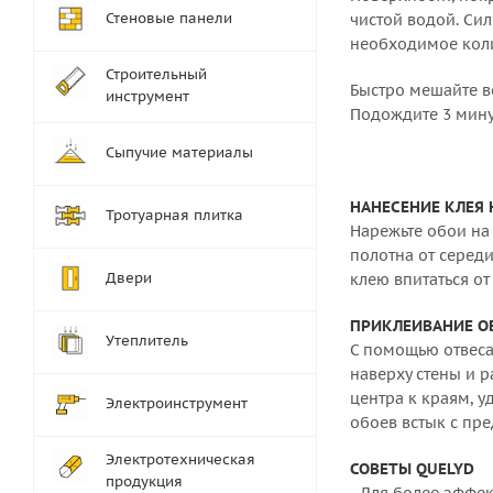
Стеновые панели
чистой водой. Си
необходимое коли
Строительный
Быстро мешайте в
инструмент
Подождите 3 минут
Сыпучие материалы
НАНЕСЕНИЕ КЛЕЯ 
Тротуарная плитка
Нарежьте обои на 
полотна от середи
Двери
клею впитаться от
ПРИКЛЕИВАНИЕ О
Утеплитель
С помощью отвеса 
наверху стены и р
центра к краям, 
Электроинструмент
обоев встык с пр
Электротехническая
СОВЕТЫ QUELYD
продукция