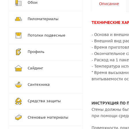
Обои
Описание
Пиломатериалы
ТЕХНИЧЕСКИЕ ХА
- Основа и внешн
Потолки подвесные
- Внешний вид ра
- Время приготов
Профиль
- Окончательное с
- Расход на 1 паке
- Температура исп
Сайдинг
* Время высыхани
впитываемости ос
Сантехника
Средства защиты
ИНСТРУКЦИЯ ПО 
Стены должны быт
при помощи средст
Стеновые материалы
Поверхности, пок