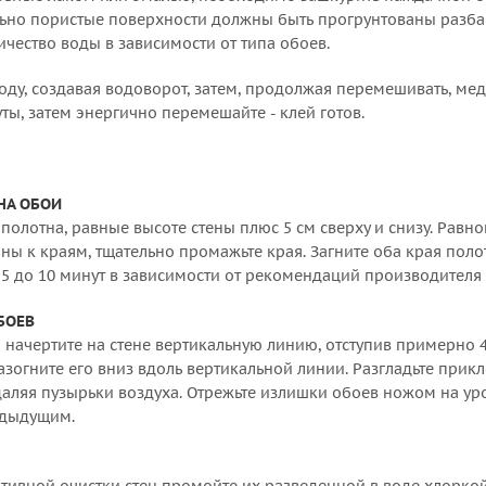
льно пористые поверхности должны быть прогрунтованы разба
чество воды в зависимости от типа обоев.
оду, создавая водоворот, затем, продолжая перемешивать, ме
ы, затем энергично перемешайте - клей готов.
НА ОБОИ
полотна, равные высоте стены плюс 5 см сверху и снизу. Рав
ны к краям, тщательно промажьте края. Загните оба края поло
 5 до 10 минут в зависимости от рекомендаций производителя
БОЕВ
начертите на стене вертикальную линию, отступив примерно 45
азогните его вниз вдоль вертикальной линии. Разгладьте прикл
удаляя пузырьки воздуха. Отрежьте излишки обоев ножом на ур
едыдущим.