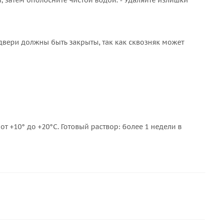
, затем ополосните чистой водой. - Удаляйте излишки
двери должны быть закрыты, так как сквозняк может
т +10° до +20°С. Готовый раствор: более 1 недели в