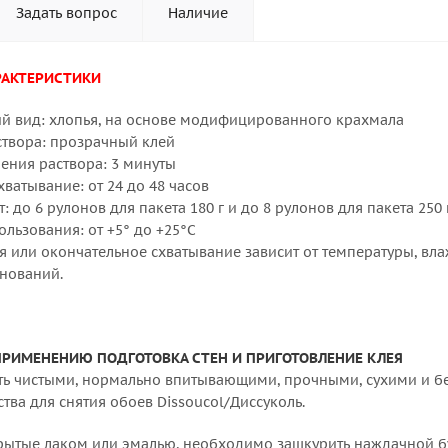
Задать вопрос
Наличие
РАКТЕРИСТИКИ
ий вид: хлопья, на основе модифицированного крахмала
створа: прозрачный клей
ления раствора: 3 минуты
хватывание: от 24 до 48 часов
т: до 6 рулонов для пакета 180 г и до 8 рулонов для пакета 250 г
ользования: от +5° до +25°C
я или окончательное схватывание зависит от температуры, вла
нований.
ПРИМЕНЕНИЮ ПОДГОТОВКА СТЕН И ПРИГОТОВЛЕНИЕ КЛЕЯ
ь чистыми, нормально впитывающими, прочными, сухими и без
ва для снятия обоев Dissoucol/Диссуколь.
рытые лаком или эмалью, необходимо зашкурить наждачной б