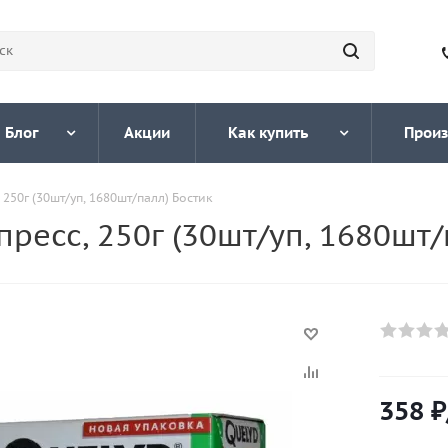
Блог
Акции
Как купить
Произ
250г (30шт/уп, 1680шт/палл) Бостик
ресс, 250г (30шт/уп, 1680шт/
358
₽