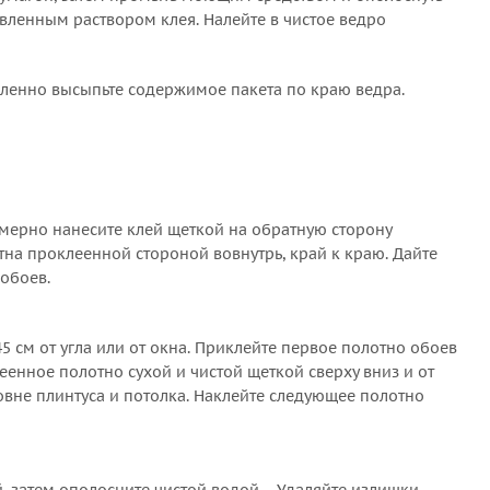
вленным раствором клея. Налейте в чистое ведро
дленно высыпьте содержимое пакета по краю ведра.
номерно нанесите клей щеткой на обратную сторону
тна проклеенной стороной вовнутрь, край к краю. Дайте
 обоев.
 см от угла или от окна. Приклейте первое полотно обоев
еенное полотно сухой и чистой щеткой сверху вниз и от
овне плинтуса и потолка. Наклейте следующее полотно