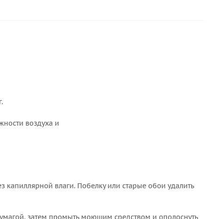
.
жности воздуха и
 капиллярной влаги. Побелку или старые обои удалить
умагой, затем промыть моющим средством и ополоснуть