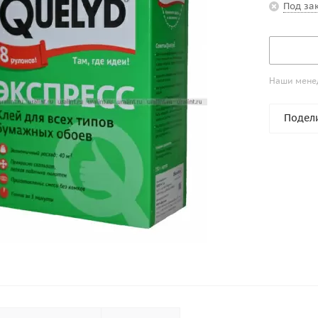
Под за
Наши менед
Подел