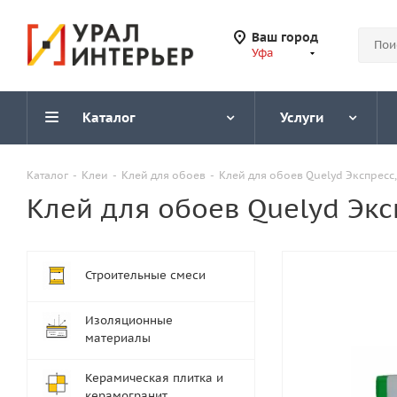
Ваш город
Уфа
Каталог
Услуги
Каталог
-
Клеи
-
Клей для обоев
-
Клей для обоев Quelyd Экспресс, 
Клей для обоев Quelyd Эксп
Строительные смеси
Изоляционные
материалы
Керамическая плитка и
керамогранит