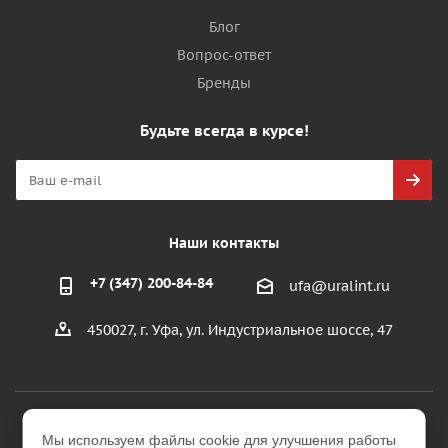
Блог
Вопрос-ответ
Бренды
Будьте всегда в курсе!
Наши контакты
+7 (347) 200-84-84
ufa@uralint.ru
450027, г. Уфа, ул. Индустриальное шоссе, 47
2026 © ООО "УралИнтерьер"
Мы используем файлы cookie для улучшения работы